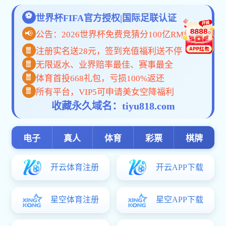
在线留言
首页
厂房环
》
产品展示
PRODUCT DISPLAY
单板
成品
苯酚红板
覆模韦德世界杯（中国）
留言建议
按钮文本
Message